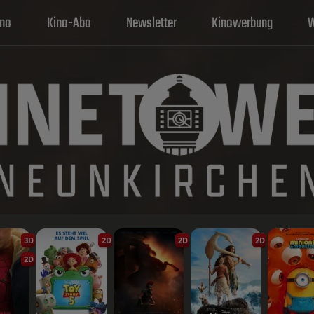
ino
Kino-Abo
Newsletter
Kinowerbung
W
3D
2D
2D
2D
2D