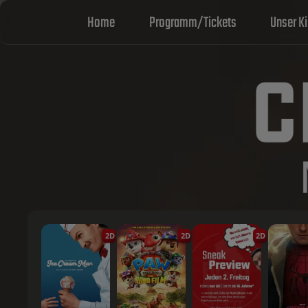
Home
Programm/Tickets
Unser K
2D
2D
2D