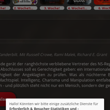
che!
2. Woche!Im Bundesstart
3. Woche!
4. Woche!Im Bundesstart
6. Woc
anderbilt. Mit Russell Crowe, Rami Malek, Richard E. Grant
de gerät der ranghöchste verbliebene Vertreter des NS-Regi
Abschlusses soll es Gerechtigkeit geben: ein international
ähigkeit der Angeklagten zu prüfen. Was als nüchterne 
Machtspiel. Intelligenz, Charisma und Manipulation entfa
- und plötzlich steht nicht nur ein Mensch, sondern der g
Alarm
Hallo! Könnten wir bitte einige zusätzliche Dienste für
Erforderlich & Besucher-Statistiken und -