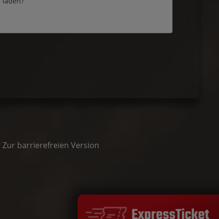
e laden?
/
Zur barrierefreien Version
ExpressTicket