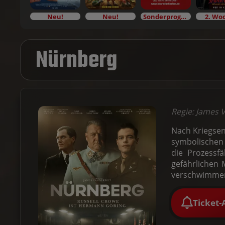
Neu!
Neu!
Sonderprogramm
2. Wo
Nürnberg
Regie: James V
Nach Kriegsen
symbolischen 
die Prozessf
gefährlichen 
verschwimmen 
Ticket-