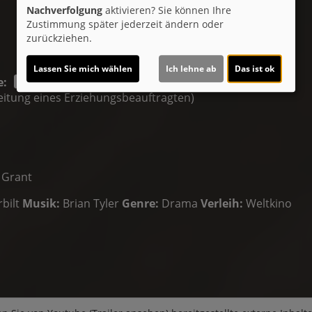
Nachverfolgung
aktivieren? Sie können Ihre
Zustimmung später jederzeit ändern oder
zurückziehen.
Lassen Sie mich wählen
Ich lehne ab
Das ist ok
e:
gleitung eines Erziehungsbeauftragten)
 Grant
bilt
Musik:
Brian Tyler
Genre:
Drama
Verleih:
Weltkino