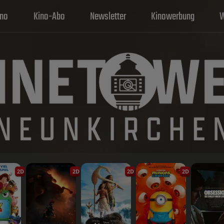
ino
Kino-Abo
Newsletter
Kinowerbung
W
2D
2D
2D
2D