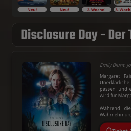
Neu!
Neu!
2. Woche!
Disclosure Day - Der
Emily Blunt, J
Margaret Fai
Unerklärliche 
passen, und e
wird für Marg
Während die
Wahrnehmung z
Ticket-