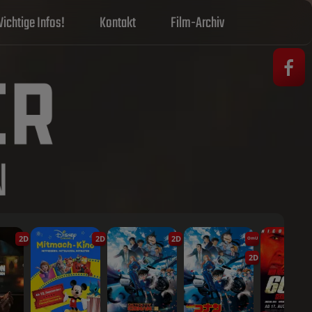
ichtige Infos!
Kontakt
Film-Archiv
2D
2D
2D
OmU
2D