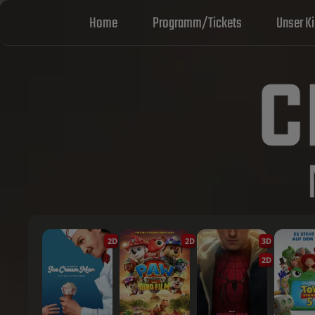
Home
Programm/Tickets
Unser K
2D
2D
3D
2D