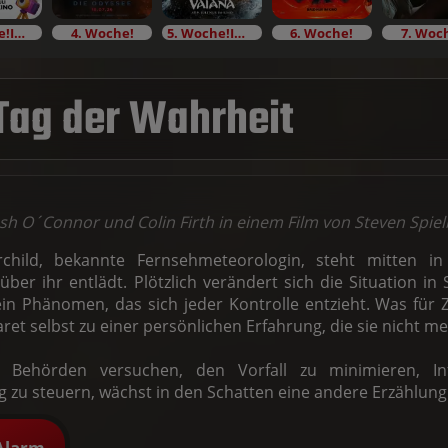
3. Woche!Im Bundesstart
4. Woche!
5. Woche!Im Bundesstart
6. Woche!
7. Woc
 Tag der Wahrheit
osh O´Connor und Colin Firth in einem Film von Steven Spie
rchild, bekannte Fernsehmeteorologin, steht mitten in 
über ihr entlädt. Plötzlich verändert sich die Situation in
in Phänomen, das sich jeder Kontrolle entzieht. Was für Z
aret selbst zu einer persönlichen Erfahrung, die sie nicht 
 Behörden versuchen, den Vorfall zu minimieren, In
u steuern, wächst in den Schatten eine andere Erzählung
Alarm