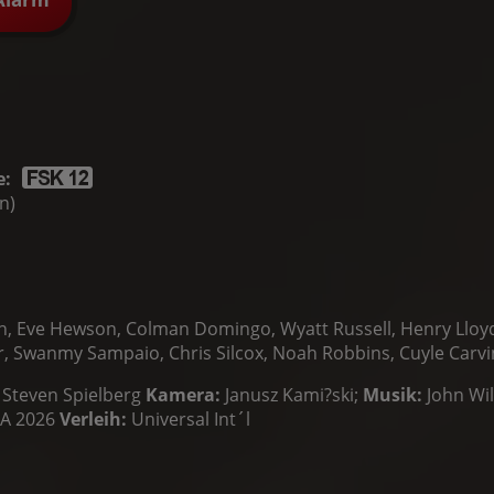
e:
n)
rth, Eve Hewson, Colman Domingo, Wyatt Russell, Henry Lloy
ar, Swanmy Sampaio, Chris Silcox, Noah Robbins, Cuyle Carv
 Steven Spielberg
Kamera:
Janusz Kami?ski;
Musik:
John Wi
A 2026
Verleih:
Universal Int´l