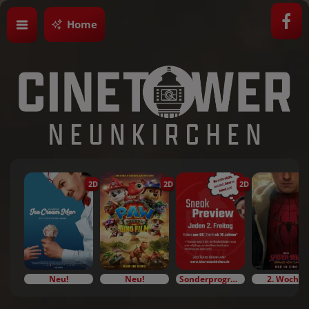
Home
2D
2D
2D
Neu!
Neu!
Sonderprogramm
2. Woche!