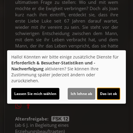
ultimativen Frage zu stellen: Wo und mit wem
möchte er die Ewigkeit verbringen? Doch als Joan
kurz nach ihm eintrifft, entdeckt sie, dass ihre
erste Liebe Luke seit 67 Jahren darauf wartet,
wieder mit ihr vereint zu sein. Sie steht vor der
schwierigen Entscheidung zwischen dem Mann,
mit dem sie ihr Leben verbracht hat, und dem
Mann, der ihr das Leben verspricht, das sie hätte
führen können.
Hallo! Könnten wir bitte einige zusätzliche Dienste für
Erforderlich & Besucher-Statistiken und -
Ticket-Alarm
Nachverfolgung
aktivieren? Sie können Ihre
Zustimmung später jederzeit ändern oder
zurückziehen.
Lassen Sie mich wählen
Ich lehne ab
Das ist ok
Altersfreigabe:
(ab 6 J. in Begleitung eines
Erziehungsbeauftragten)