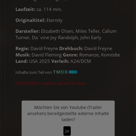
Laufzeit:
ca. 114 min.
Originaltitel:
Eternity
Darsteller:
Elizabeth Olsen, Miles Teller, Callum
Turner, Da´vine Joy Randolph, John Early
Regie:
David Freyne
Drehbuch:
David Freyne
Musik:
David Fleming
Genre:
Romanze, Komödie
Land:
USA 2025
Verleih:
A24/DCM
Inhalte zum Teil von
© CINEPROG ...macht Lust auf Ihr Kino!
Möchten Sie von
Youtube (Trailer
ansehen)
bereitgestellte externe Inhalte
laden?
Ja