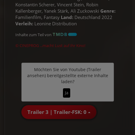
Konstantin Scherer, Vincent Stein, Robin
Kallenberger, Yanek Stärk, Ali Zuckowski
Genre:
Familienfilm, Fantasy
Land:
Deutschland 2022
Verleih:
Leonine Distribution
Inhalte zum Teil von
© CINEPROG ...macht Lust auf Ihr Kino!
Möchten Sie von
Youtube (Trailer
ansehen)
bereitgestellte externe Inhalte
laden?
Ja
Trailer 3 | Trailer-FSK: 0