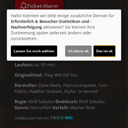
Ticket-Alarm
Hallo! Könnten wir bitte einige zusätzliche Dienste für
Erforderlich & Besucher-Statistiken und -
Nachverfolgung
aktivieren? Sie können Ihre
Zustimmung später jederzeit ändern oder
zurückziehen.
Lassen Sie mich wählen
Ich lehne ab
Das ist ok
Altersfreigabe:
Laufzeit:
ca. 95 min.
Originaltitel:
They Will Kill You
Darsteller:
Zazie Beetz, Patricia Arquette, Tom
Felton, Heather Graham, Myha´la Herrold
Regie:
Kirill Sokolov
Drehbuch:
Kirill Sokolov
Genre:
Horrorfilm
Verleih:
Warner Bros
Inhalte zum Teil von