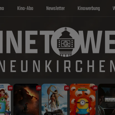
ino
Kino-Abo
Newsletter
Kinowerbung
W
2D
2D
2D
2D