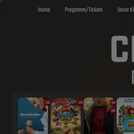
Home
Programm/Tickets
Unser K
2D
2D
3D
2D