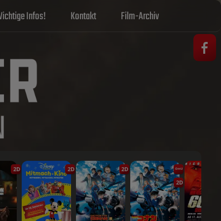
ichtige Infos!
Kontakt
Film-Archiv
2D
2D
2D
OmU
2D