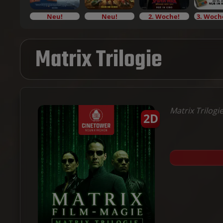
Neu!
Neu!
2. Woche!
Matrix Trilogie
Matrix Trilogi
2D