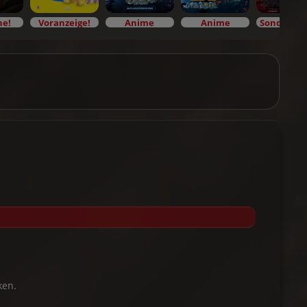
he!
Voranzeige!
Anime
Anime
ken.