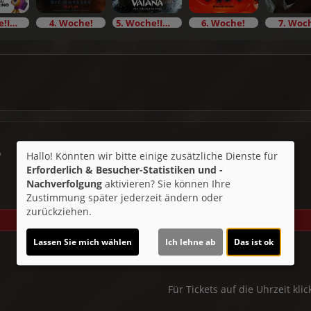
3. Woche!Im Bundesstart
4. Woche!
5. Woche!Im Bundesstart
6. Woche!
7. Woc
e
Hallo! Könnten wir bitte einige zusätzliche Dienste für
Erforderlich & Besucher-Statistiken und -
Nachverfolgung
aktivieren? Sie können Ihre
Sa 29.08.
Zustimmung später jederzeit ändern oder
zurückziehen.
2D
Lassen Sie mich wählen
Ich lehne ab
Das ist ok
14:00
Für Tickets auf die Uhrzeit klic