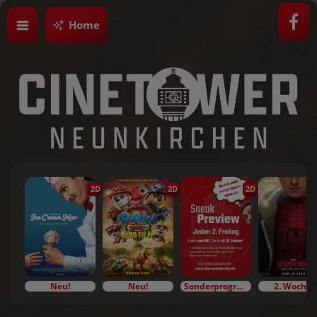
Home
2D
2D
2D
Neu!
Neu!
Sonderprogramm
2. Woche!