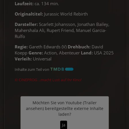
Laufzeit:
ca. 134 min.
Originaltitel:
Jurassic World Rebirth
Darsteller:
Scarlett Johansson, Jonathan Bailey,
Mahershala Ali, Rupert Friend, Manuel Garcia-
Rulfo
Regie:
Gareth Edwards (V)
Drehbuch:
David
Koepp
Genre:
Action, Abenteuer
Land:
USA 2025
Verleih:
Universal
Inhalte zum Teil von
© CINEPROG ...macht Lust auf Ihr Kino!
Möchten Sie von
Youtube (Trailer
ansehen)
bereitgestellte externe Inhalte
laden?
Ja