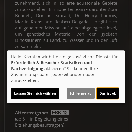
zunehmend, sich in isolierte äquatoriale Gebiete
zurückzuziehen. Ein Expertenteam - darunter Zora
Bennett, Duncan Kincaid, Dr. Henry Loomis,
Martin Krebs und Reuben Delgado - begibt sich
auf geheimer Mission auf eine abgelegene Insel,
um genetisches Material von den größten
Dinosauriern zu Land, zu Wasser und in der Luft
zu sammeln.
Hallo! Könnten wir bitte einige zusätzliche Dienste für
Ticket-Alarm
Erforderlich & Besucher-Statistiken und -
Nachverfolgung
aktivieren? Sie können Ihre
Zustimmung später jederzeit ändern oder
zurückziehen.
Lassen Sie mich wählen
Ich lehne ab
Das ist ok
Altersfreigabe:
(ab 6 J. in Begleitung eines
Erziehungsbeauftragten)