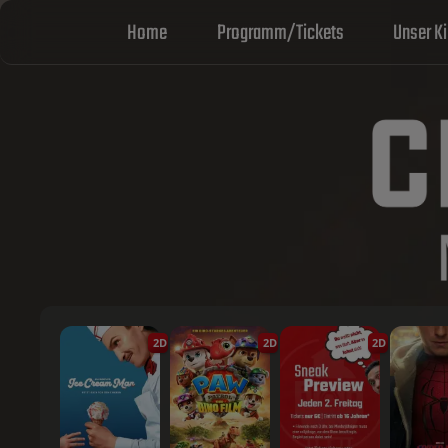
Home
Programm/Tickets
Unser K
2D
2D
2D