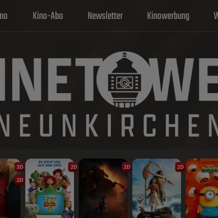
ino
Kino-Abo
Newsletter
Kinowerbung
W
3D
2D
2D
2D
2D