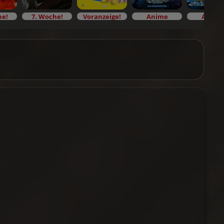
he!
7. Woche!
Voranzeige!
Anime
Anime