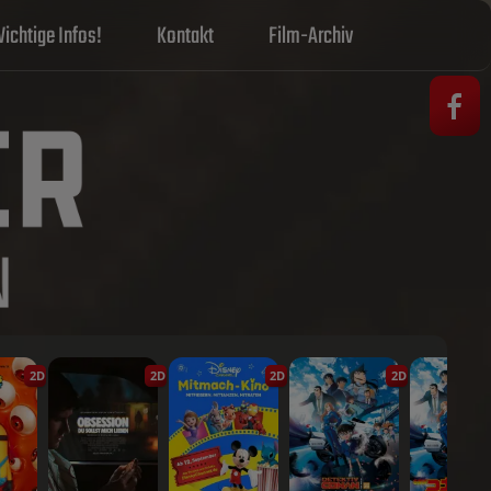
ichtige Infos!
Kontakt
Film-Archiv
2D
2D
2D
2D