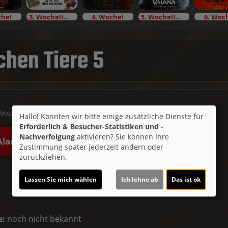
che!
3. Woche!Im Bundesstart
4. Woche!
5. Woche!Im Bundesstart
6. Woc
chen Tiere 5
Alexandra Kordes
Hallo! Könnten wir bitte einige zusätzliche Dienste für
Erforderlich & Besucher-Statistiken und -
Nachverfolgung
aktivieren? Sie können Ihre
Alarm
Zustimmung später jederzeit ändern oder
zurückziehen.
Lassen Sie mich wählen
Ich lehne ab
Das ist ok
e:
noch nicht bekannt